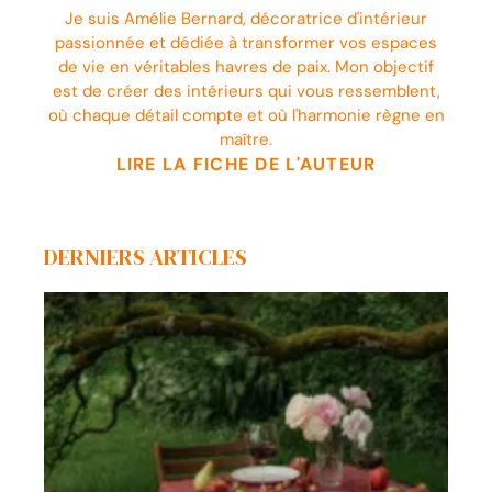
Je suis Amélie Bernard, décoratrice d'intérieur
passionnée et dédiée à transformer vos espaces
de vie en véritables havres de paix. Mon objectif
est de créer des intérieurs qui vous ressemblent,
où chaque détail compte et où l'harmonie règne en
maître.
LIRE LA FICHE DE L'AUTEUR
DERNIERS ARTICLES