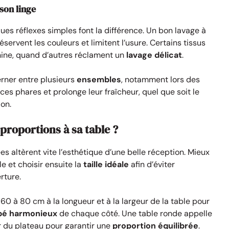
son linge
ques réflexes simples font la différence. Un bon lavage à
éservent les couleurs et limitent l’usure. Certains tissus
hine, quand d’autres réclament un
lavage délicat
.
erner entre plusieurs
ensembles
, notamment lors des
es phares et prolonge leur fraîcheur, quel que soit le
ion.
roportions à sa table ?
es altèrent vite l’esthétique d’une belle réception. Mieux
 et choisir ensuite la
taille idéale
afin d’éviter
rture.
r 60 à 80 cm à la longueur et à la largeur de la table pour
é harmonieux
de chaque côté. Une table ronde appelle
r du plateau pour garantir une
proportion équilibrée
.