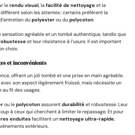
ur le
rendu visuel
, la
facilité de nettoyage
et la
diffèrent selon les attentes : certains préfèrent la
é d’entretien du
polyester
ou du
polycoton
.
e sensation agréable et un tombé authentique, tandis que
robustesse
et leur résistance à l’usure. Il est important
on choix.
ges et inconvénients
nce, offrant un joli tombé et une prise en main agréable.
avec son aspect légèrement froissé, mais nécessite un
au fil des usages.
er
ou le
polycoton
assurent
durabilité
et robustesse. Leur
coup à ceux qui cherchent à limiter le repassage. Et pour
res enduites
facilitent un
nettoyage ultra-rapide
,
 événements extérieurs.