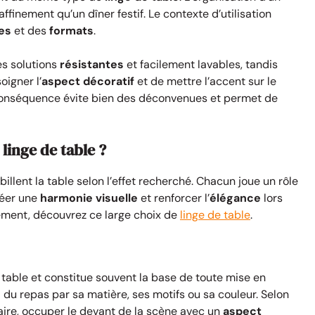
finement qu’un dîner festif. Le contexte d’utilisation
es
et des
formats
.
s solutions
résistantes
et facilement lavables, tandis
igner l’
aspect décoratif
et de mettre l’accent sur le
conséquence évite bien des déconvenues et permet de
linge de table ?
billent la table selon l’effet recherché. Chacun joue un rôle
réer une
harmonie visuelle
et renforcer l’
élégance
lors
lément, découvrez ce large choix de
linge de table
.
 table et constitue souvent la base de toute mise en
e
du repas par sa matière, ses motifs ou sa couleur. Selon
traire, occuper le devant de la scène avec un
aspect