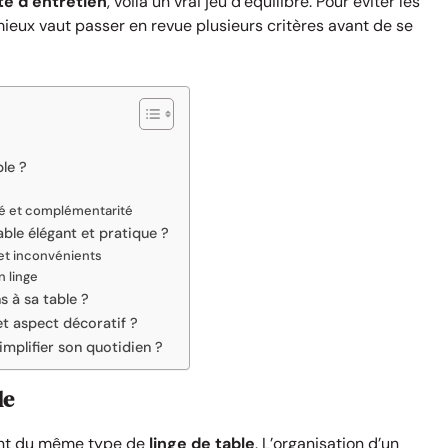
ité d’entretien
, voilà un vrai jeu d’équilibre. Pour éviter les
, mieux vaut passer en revue plusieurs critères avant de se
ble ?
ité et complémentarité
able élégant et pratique ?
 et inconvénients
n linge
 à sa table ?
et aspect décoratif ?
implifier son quotidien ?
le
nt du même type de
linge de table
. L’organisation d’un