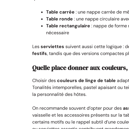
Table carrée
: une nappe carrée de m
Table ronde
: une nappe circulaire av
Table rectangulaire
: nappe de forme r
nécessaire
Les
serviettes
suivent aussi cette logique :
festifs
, tandis que des versions compactes p
Quelle place donner aux couleurs,
Choisir des
couleurs de linge de table
adapt
Tonalités intemporelles, pastel apaisant ou tei
la personnalité des hôtes.
On recommande souvent d’opter pour des
as
vaisselle et les accessoires présents sur la t
certains motifs ou le rappel subtil d’une coule
ou serviettes assortis contribuent grandement 