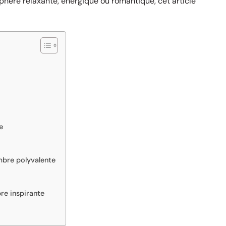
hère relaxante, énergique ou romantique, cet article
e
mbre polyvalente
re inspirante