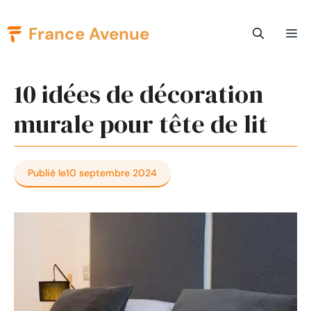
Aller
France Avenue
Me
au
contenu
10 idées de décoration
murale pour tête de lit
Publié le
10 septembre 2024